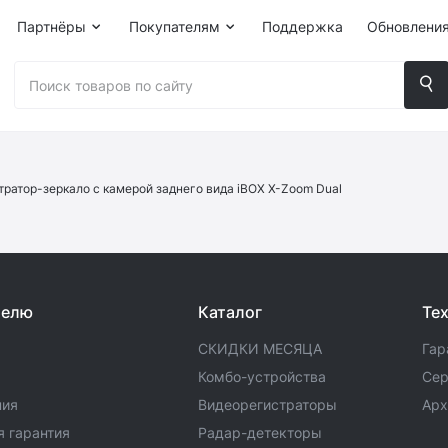
Партнёры
Покупателям
Поддержка
Обновлени
ратор-зеркало с камерой заднего вида iBOX X-Zoom Dual
телю
Каталог
Те
СКИДКИ МЕСЯЦА
Гар
а
Комбо-устройства
Сер
ния
Видеорегистраторы
Арх
 гарантия
Радар-детекторы