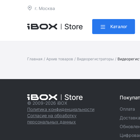
г. Москва
Каталог
Главная
/
Архив товаров
/
Видеорегистраторы
/
Видеорегист
Покупа
© 2009-2026 iBOX
Оплата
Политика конфиденциальности
Согласие на обработку
Доставк
персональных данных
Обновле
Цифровая