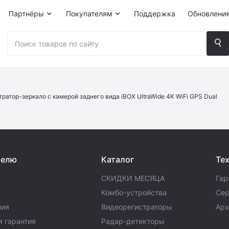
Партнёры
Покупателям
Поддержка
Обновлени
ратор-зеркало c камерой заднего вида iBOX UltraWide 4K WiFi GPS Dual
телю
Каталог
Те
СКИДКИ МЕСЯЦА
Гар
а
Комбо-устройства
Сер
ния
Видеорегистраторы
Арх
 гарантия
Радар-детекторы