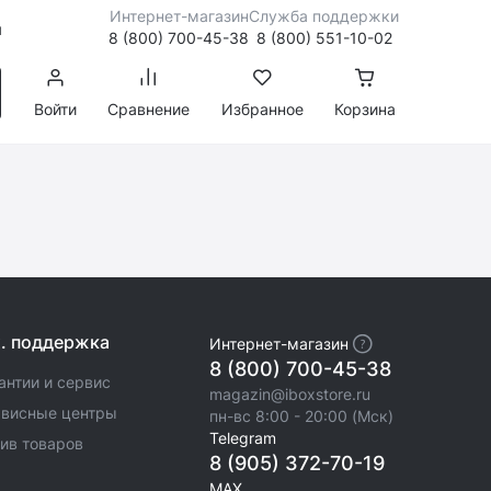
Интернет-магазин
Служба поддержки
я
8 (800) 700-45-38
8 (800) 551-10-02
Войти
Сравнение
Избранное
Корзина
х. поддержка
Интернет-магазин
8 (800) 700-45-38
антии и сервис
magazin@iboxstore.ru
висные центры
пн-вс 8:00 - 20:00 (Мск)
Telegram
ив товаров
8 (905) 372-70-19
MAX