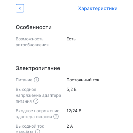
Об устройстве
Характеристики
Отзывы
Характеристики
Видеообзоры 
9
Страница товара
Особенности
Возможность
Есть
автообновления
Электропитание
Питание
Постоянный ток
Выходное
5,2 В
напряжение адаптера
питания
Входное напряжение
12/24 B
адаптера питания
Выходной ток
2 А
разъёма