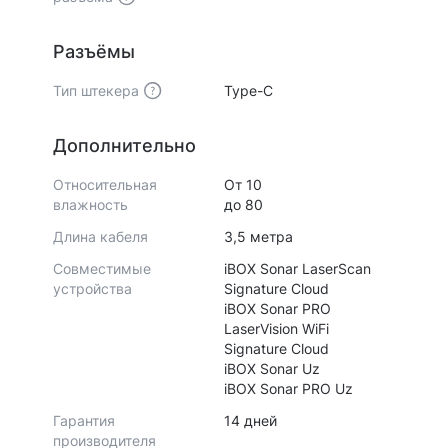
Разъёмы
Тип штекера
Type-C
Дополнительно
Относительная
От 10
влажность
до 80
Длина кабеля
3,5 метра
Совместимые
iBOX Sonar LaserScan
устройства
Signature Cloud
iBOX Sonar PRO
LaserVision WiFi
Signature Cloud
iBOX Sonar Uz
iBOX Sonar PRO Uz
Гарантия
14 дней
производителя