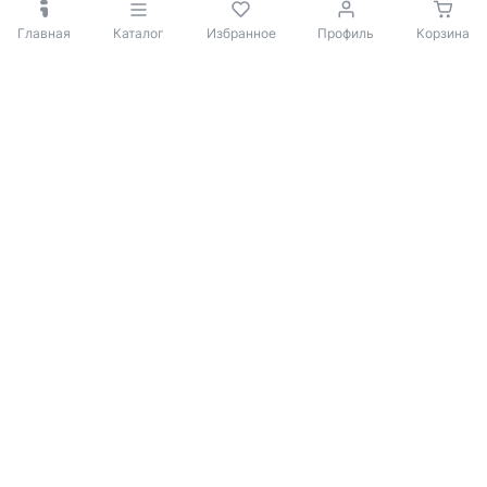
Главная
Каталог
Избранное
Профиль
Корзина
© 2009-2026 iBOX
Политика конфиденциальности
Согласие на обработку персональных данных
Покупателю
Каталог