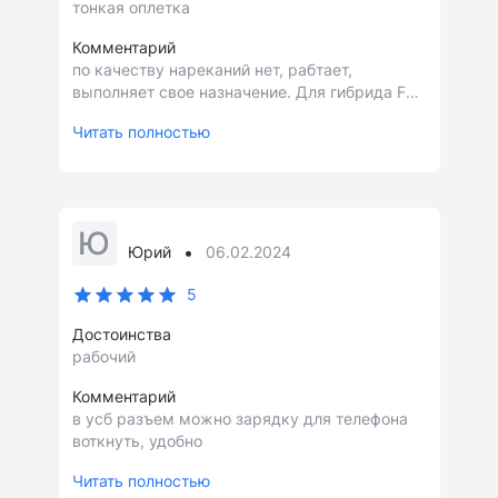
тонкая оплетка
Комментарий
по качеству нареканий нет, рабтает,
выполняет свое назначение. Для гибрида F5
LaserScan одно целое. Я бы добавил
Читать полностью
прочности, хотя пока ничего не случилось
Ю
•
Юрий
06.02.2024
5
Достоинства
рабочий
Комментарий
в усб разъем можно зарядку для телефона
воткнуть, удобно
Читать полностью