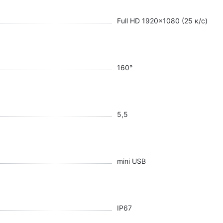
Full HD 1920×1080 (25 к/с)
160°
5,5
mini USB
IP67