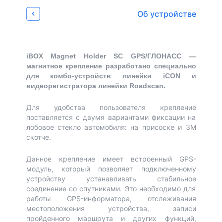
Об устройстве
Характеристики
Отзывы
Об устройстве
Видеообзоры 
8
Страница товара
iBOX Magnet Holder SC GPS/ГЛОНАСС —
магнитное крепление разработано специально
для комбо-устройств линейки iCON и
видеорегистратора линейки Roadscan.
Для удобства пользователя крепление
поставляется с двумя вариантами фиксации на
лобовое стекло автомобиля: на присоске и 3М
скотче.
Данное крепление имеет встроенный GPS-
модуль, который позволяет подключенному
устройству устанавливать стабильное
соединение со спутниками. Это необходимо для
работы GPS-информатора, отслеживания
местоположения устройства, записи
пройденного маршрута и других функций,