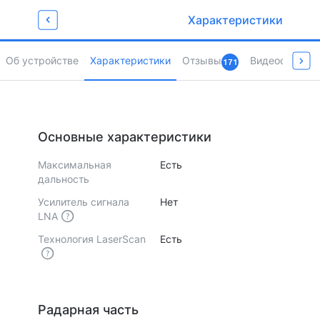
Забирай промокод
Характеристики
для любимых покупок
Newget500
Об устройстве
Характеристики
Отзывы
Видеообзоры 
171
Страница товара
Основные характеристики
Максимальная
Есть
дальность
Усилитель сигнала
Нет
LNA
Технология LaserScan
Есть
Радарная часть