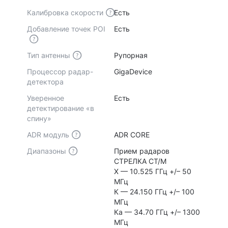
Калибровка скорости
Есть
Добавление точек POI
Есть
Тип антенны
Рупорная
Процессор радар-
GigaDevice
детектора
Уверенное
Есть
детектирование «в
спину»
ADR модуль
ADR CORE
Диапазоны
Прием радаров
СТРЕЛКА СТ/М
Х — 10.525 ГГц +/– 50
МГц
К — 24.150 ГГц +/– 100
МГц
Ка — 34.70 ГГц +/– 1300
МГц