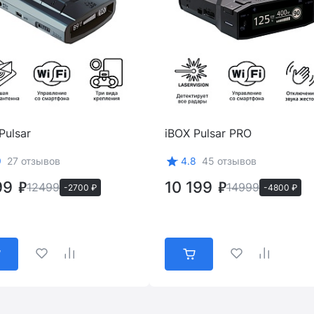
Pulsar
iBOX Pulsar PRO
9
27 отзывов
4.8
45 отзывов
99
10 199
12499
14999
-2700 ₽
-4800 ₽