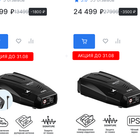
699
24 499
13499
27999
-1800 ₽
-3500 ₽
АКЦИЯ ДО 31.08
ИЯ ДО 31.08