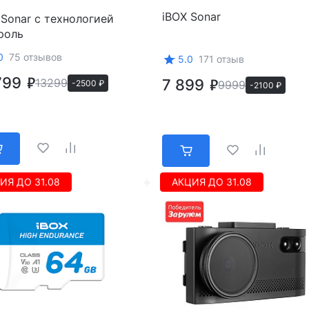
iBOX Sonar
 Sonar с технологией
роль
0
75 отзывов
5.0
171 отзыв
799
13299
7 899
-2500 ₽
9999
-2100 ₽
ИЯ ДО 31.08
АКЦИЯ ДО 31.08