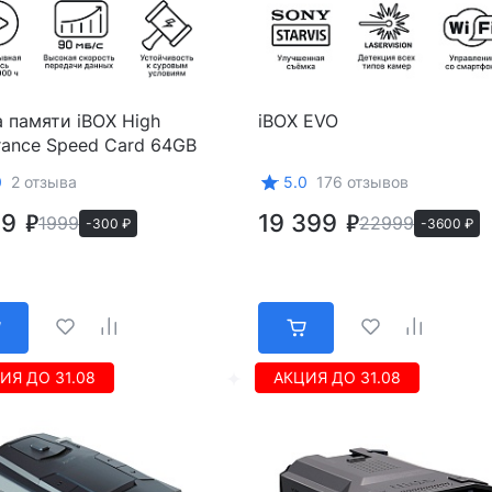
 памяти iBOX High
iBOX EVO
rance Speed Card 64GB
0
2 отзыва
5.0
176 отзывов
99
19 399
1999
22999
-300 ₽
-3600 ₽
ИЯ ДО 31.08
АКЦИЯ ДО 31.08