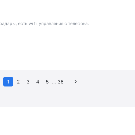
адары, есть wi fi, управление с телефона.
1
2
3
4
5
...
36