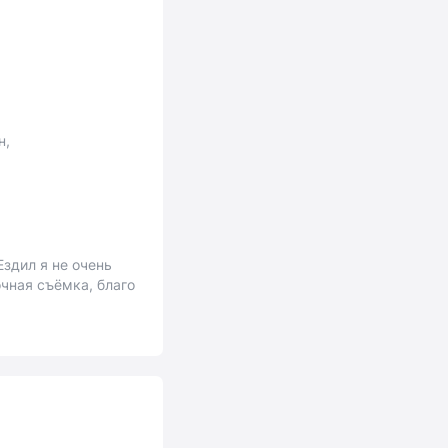
н,
Ездил я не очень
очная съёмка, благо