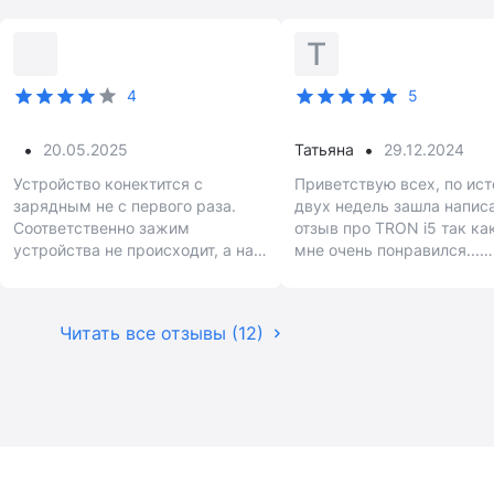
Т
4
5
•
•
20.05.2025
Татьяна
29.12.2024
Устройство конектится с
Приветствую всех, по ис
зарядным не с первого раза.
двух недель зашла напис
Соответственно зажим
отзыв про TRON i5 так ка
устройства не происходит, а на
мне очень понравился...
ходу не очень удобно
Уверенно ставлю
пятизвёздочный класс за 
удобную зарядку для см
Читать все отзывы (12)
в автомобиль.