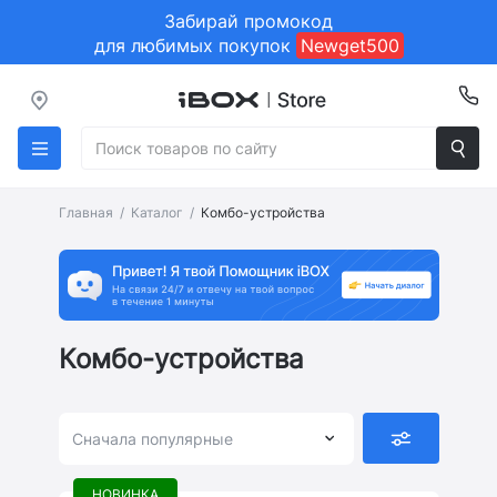
Забирай промокод
для любимых покупок
Newget500
Главная
Каталог
Комбо-устройства
Комбо-устройства
Сначала популярные
НОВИНКА