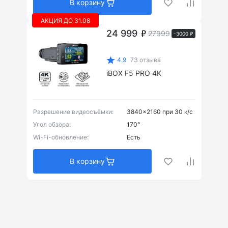
В корзину
АКЦИЯ ДО 31.08
Зеркало
(0)
24 999
27999
-3000 ₽
Обычное
(0)
4.9
73 отзыва
iBOX F5 PRO 4K
Патч
(2)
Разрешение видеосъёмки:
3840x2160 при 30 к/с
Рупорная
(2)
Угол обзора:
170°
Wi-Fi-обновление:
Есть
В корзину
Есть
(4)