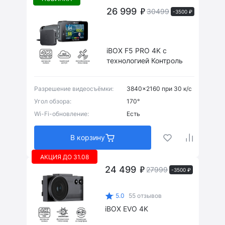
26 999
30499
-3500 ₽
iBOX F5 PRO 4K с
технологией Контроль
Разрешение видеосъёмки:
3840x2160 при 30 к/с
Угол обзора:
170°
Wi-Fi-обновление:
Есть
В корзину
АКЦИЯ ДО 31.08
24 499
27999
-3500 ₽
5.0
55 отзывов
iBOX EVO 4K