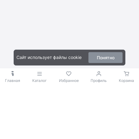
3840x2160 при 30 к/с
(4)
11.26"
(0)
Сайт использует файлы cookie
Понятно
3"
(4)
7"
(0)
Главная
Каталог
Избранное
Профиль
Корзина
Есть
(4)
Нет
(0)