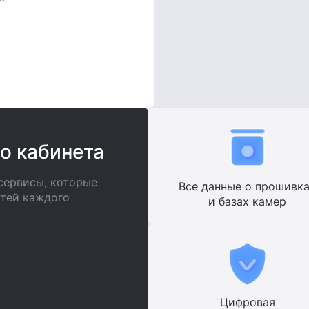
о кабинета
сервисы, которые
Все данные о прошивк
стей каждого
и базах камер
Цифровая