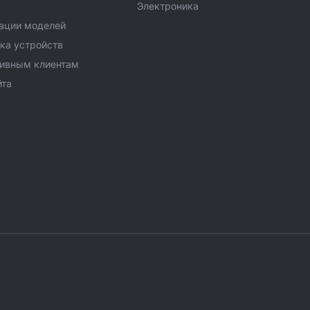
Электроника
ации моделей
ка устройств
тивным клиентам
йта