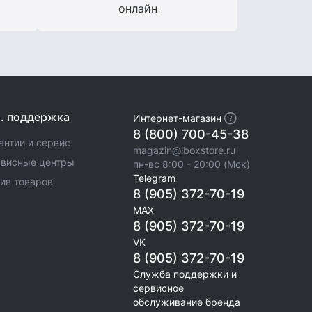
онлайн
х. поддержка
Интернет-магазин
8 (800) 700-45-38
антии и сервис
magazin@iboxstore.ru
висные центры
пн-вс 8:00 - 20:00 (Мск)
Telegram
ив товаров
8 (905) 372-70-19
MAX
8 (905) 372-70-19
VK
8 (905) 372-70-19
Служба поддержки и
сервисное
обслуживание бренда