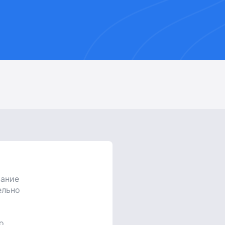
вание
ельно
о