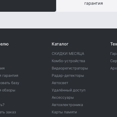
гарантия
телю
Каталог
Те
СКИДКИ МЕСЯЦА
Гар
а
Комбо-устройства
Сер
ния
Видеорегистраторы
Арх
 гарантия
Радар-детекторы
овать базу
Автосвет
и обзоры
Удалённый доступ
Аксессуары
ть?
Автоэлектроника
ать заказ
Карты памяти