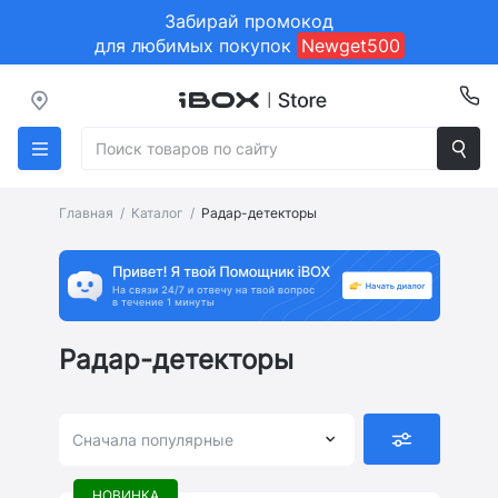
Забирай промокод
для любимых покупок
Newget500
Главная
Каталог
Радар-детекторы
Радар-детекторы
Сначала популярные
НОВИНКА