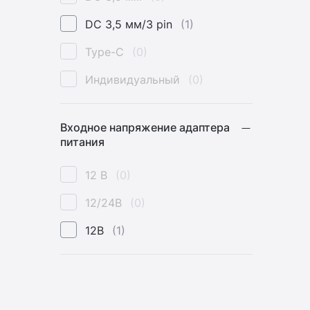
DC 3,5 мм/3 pin
(1)
Type-C
(0)
Индивидуальный
(0)
Входное напряжение адаптера
питания
12 В
(0)
12/24В
(0)
12В
(1)