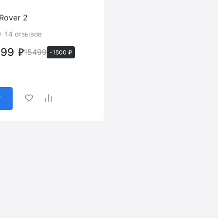
Rover 2
0
14 отзывов
999
15499
-1500 ₽