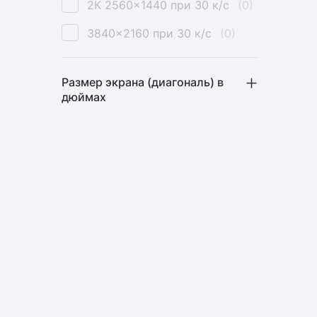
2К 2560x1440 при 30 к/с
(0)
3840x2160 при 30 к/с
(0)
Размер экрана (диагональ) в
дюймах