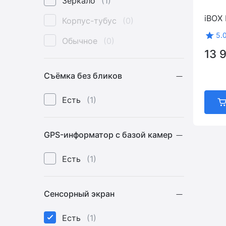
Зеркало
(1)
iBOX 
Корпус-тубус
(0)
5.
Обычное
(0)
13 
Съёмка без бликов
Есть
(1)
GPS-информатор c базой камер
Есть
(1)
Сенсорный экран
Есть
(1)