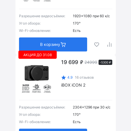
Разрешение видеосъёмки:
1920x1080 при 60 к/с
Угол обзора:
170°
Wi-Fi-обновление:
Есть
В корзину
АКЦИЯ ДО 31.08
19 699
24999
-5300 ₽
4.9
16 отзывов
iBOX iCON 2
Разрешение видеосъёмки:
2304x1296 при 30 к/с
Магнит
(5)
Угол обзора:
170°
Wi-Fi-обновление:
Есть