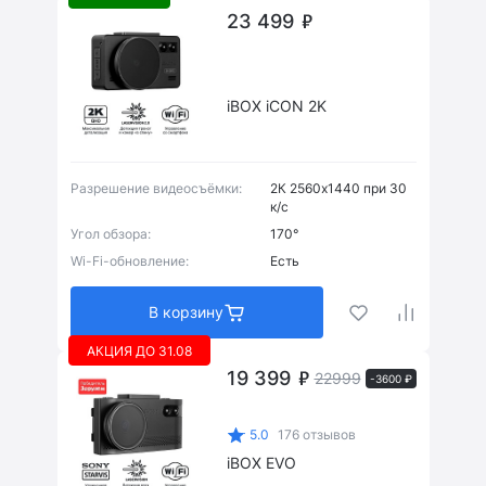
23 499
iBOX iCON 2K
Разрешение видеосъёмки:
2К 2560x1440 при 30
к/с
Угол обзора:
170°
Wi-Fi-обновление:
Есть
В корзину
АКЦИЯ ДО 31.08
19 399
22999
-3600 ₽
5.0
176 отзывов
iBOX EVO