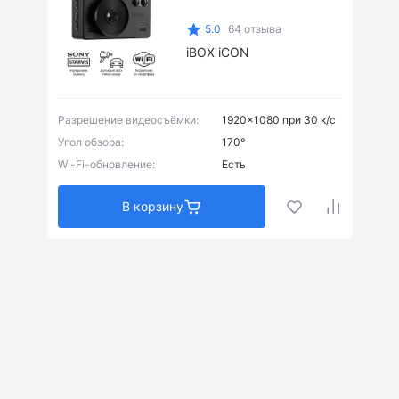
3840x2160 при 30 к/с
(0)
5.0
64 отзыва
iBOX iCON
Разрешение видеосъёмки:
1920x1080 при 30 к/с
11.26"
(0)
Угол обзора:
170°
Wi-Fi-обновление:
Есть
3"
(8)
7"
(0)
В корзину
Есть
(7)
Нет
(1)