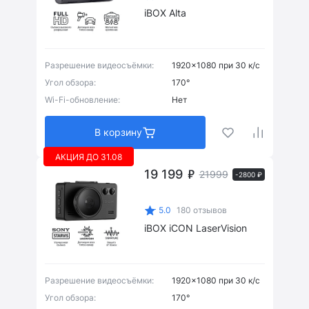
iBOX Alta
Есть
(7)
Разрешение видеосъёмки:
1920x1080 при 30 к/с
Угол обзора:
170°
Есть
(4)
Wi-Fi-обновление:
Нет
В корзину
АКЦИЯ ДО 31.08
19 199
21999
-2800 ₽
Есть
(4)
5.0
180 отзывов
iBOX iCON LaserVision
Есть
(2)
Разрешение видеосъёмки:
1920x1080 при 30 к/с
Угол обзора:
170°