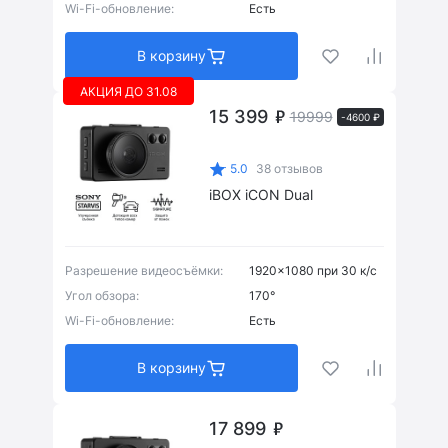
Wi-Fi-обновление:
Есть
Есть
(7)
В корзину
Нет
(1)
АКЦИЯ ДО 31.08
15 399
19999
-4600 ₽
5.0
38 отзывов
iBOX iCON Dual
Есть
(8)
Разрешение видеосъёмки:
1920x1080 при 30 к/с
Угол обзора:
170°
1920x1080 при 30 к/с
(5)
Wi-Fi-обновление:
Есть
1920x1080 при 60 к/с
(1)
В корзину
2304x1296 при 30 к/с
(1)
17 899
2К 2560x1440 при 30 к/с
(1)