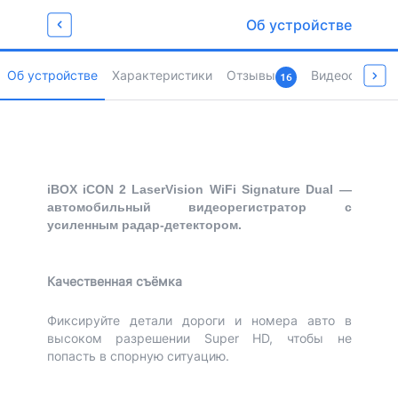
Забирай промокод
Об устройстве
для любимых покупок
Newget500
Об устройстве
Характеристики
Отзывы
Видеообзоры 
16
Страница товара
iBOX iCON 2 LaserVision WiFi Signature Dual —
автомобильный видеорегистратор с
усиленным радар-детектором.
Качественная съёмка
Фиксируйте детали дороги и номера авто в
высоком разрешении Super HD, чтобы не
попасть в спорную ситуацию.