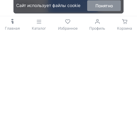
799
В корзину
Сайт использует файлы cookie
Понятно
Главная
Каталог
Избранное
Профиль
Корзина
© 2009-2026 iBOX
Политика конфиденциальности
Согласие на обработку персональных данных