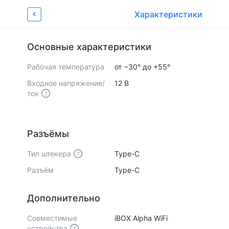
Об устройстве
Характеристики
Отзывы
Характеристики
Видеообзоры 
3
Страница товара
Основные характеристики
Рабочая температура
от −30° до +55°
Входное напряжение/
12 В
ток
Разъёмы
Тип штекера
Type-C
Разъём
Type-C
Дополнительно
Совместимые
iBOX Alpha WiFi
устройства