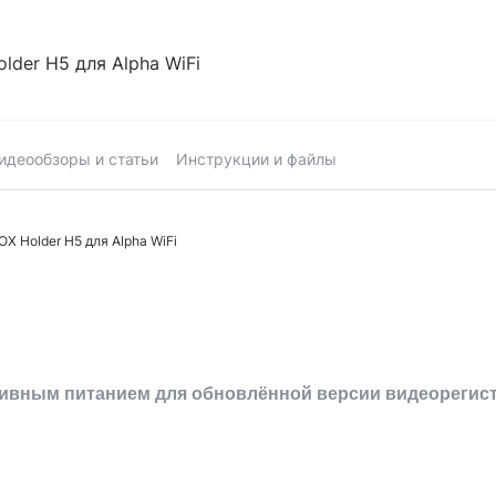
lder H5 для Alpha WiFi
идеообзоры и статьи
Инструкции и файлы
X Holder H5 для Alpha WiFi
тивным питанием для обновлённой версии видеорегистр