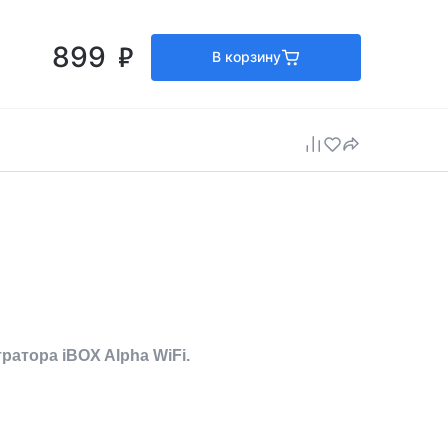
899
В корзину
атора iBOX Alpha WiFi.