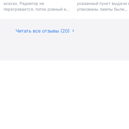
ахахах. Радиатор не
указанный пункт выдачи 
перегревается, поток ровный и
упакованы лампы были
дальнойбойный при том без
аккуратно и надёжно.
ослеплялова. Предусмотрена
гарантия.
Читать все отзывы (20)