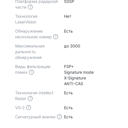
Платформа радарной
SSSP
части
Технология
Нет
LaserVision
Обнаружение
Есть
нескольких камер
Максимальная
до 3000
дальность
обнаружения
Виды фильтрации
FSP+
помех
Signature mode
X-Signature
ANTI-CAS
Технология Intellect
Есть
Radar
VG-2
Есть
Сигнатурный анализ
Есть