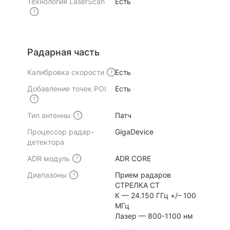
Технология LaserScan
Есть
Радарная часть
Калибровка скорости
Есть
Добавление точек POI
Есть
Тип антенны
Патч
Процессор радар-
GigaDevice
детектора
ADR модуль
ADR CORE
Диапазоны
Прием радаров
СТРЕЛКА СТ
К — 24.150 ГГц +/– 100
МГц
Лазер — 800-1100 нм