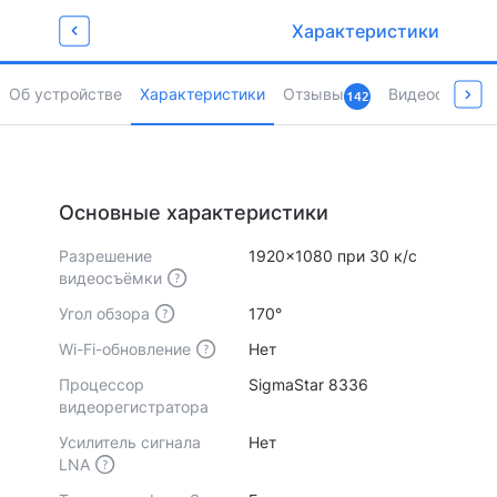
Забирай промокод
Характеристики
для любимых покупок
Newget500
Об устройстве
Характеристики
Отзывы
Видеообзоры 
142
Страница товара
Основные характеристики
Разрешение
1920x1080 при 30 к/с
видеосъёмки
Угол обзора
170°
Wi-Fi-обновление
Нет
Процессор
SigmaStar 8336
видеорегистратора
Усилитель сигнала
Нет
LNA