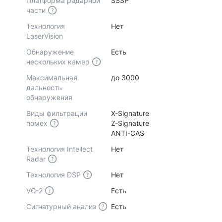
Платформа радарной
SSSP
части
Технология
Нет
LaserVision
Обнаружение
Есть
нескольких камер
Максимальная
до 3000
дальность
обнаружения
Виды фильтрации
X-Signature
помех
Z-Signature
ANTI-CAS
Технология Intellect
Нет
Radar
Технология DSP
Нет
VG-2
Есть
Сигнатурный анализ
Есть