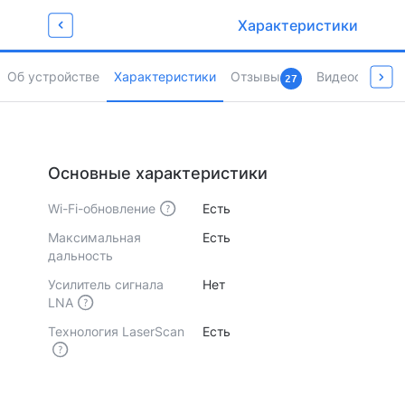
Забирай промокод
Характеристики
для любимых покупок
Newget500
Об устройстве
Характеристики
Отзывы
Видеообзоры 
27
Страница товара
Основные характеристики
Wi-Fi-обновление
Есть
Максимальная
Есть
дальность
Усилитель сигнала
Нет
LNA
Технология LaserScan
Есть