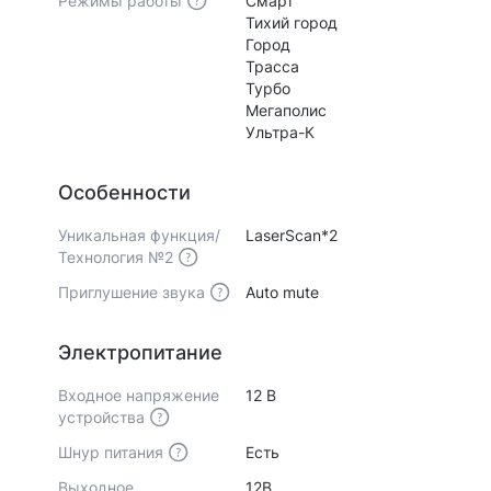
Режимы работы
Смарт
Тихий город
Город
Трасса
Турбо
Мегаполис
Ультра-К
Особенности
Уникальная функция/
LaserScan*2
Технология №2
Приглушение звука
Auto mute
Электропитание
Входное напряжение
12 В
устройства
Шнур питания
Есть
Выходное
12В