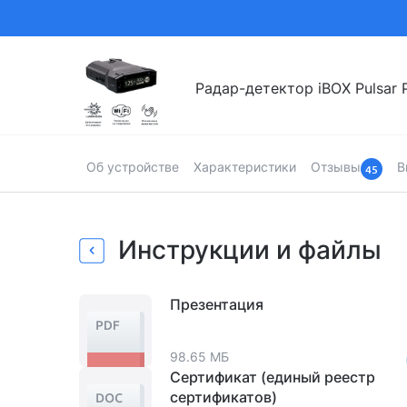
Радар-детектор iBOX Pulsar P
Об устройстве
Характеристики
Отзывы
В
45
Главная
Каталог
Радар-детекторы
Радар-детектор iBO
Страница товара
Инструкции и файлы
Презентация
98.65 МБ
Сертификат (единый реестр
сертификатов)