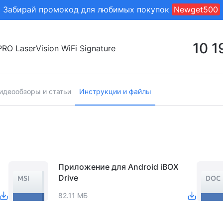
Забирай промокод для любимых покупок
Newget500
10 
RO LaserVision WiFi Signature
идеообзоры и статьи
Инструкции и файлы
X Pulsar PRO LaserVision WiFi Signature
Приложение для Android iBOX
Drive
82.11 МБ