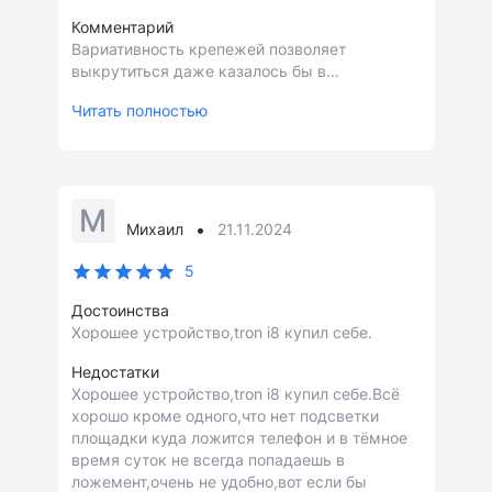
Комментарий
Вариативность крепежей позволяет
выкрутиться даже казалось бы в
безвыходной ситуации когда будто бы некуда
Читать полностью
поставить
М
•
Михаил
21.11.2024
5
Достоинства
Хорошее устройство,tron i8 купил себе.
Недостатки
Хорошее устройство,tron i8 купил себе.Всё
хорошо кроме одного,что нет подсветки
площадки куда ложится телефон и в тёмное
время суток не всегда попадаешь в
ложемент,очень не удобно,вот если бы