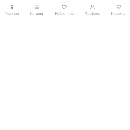
Главная
Каталог
Избранное
Профиль
Корзина
© 2009-2026 iBOX
Политика конфиденциальности
Согласие на обработку персональных данных
Покупателю
Каталог