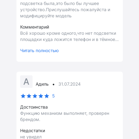
подсветка была,это было бы лучшее
устройство.Прислушайтесь пожалуйста и
модифицируйте модель
Комментарий
Всё хорошо кроме одного,что нет подсветки
площадки куда ложится телефон и в тёмное
время суток не всегда попадаешь в
Читать полностью
ложемент,очень не удобно,вот если бы
подсветка была,это было бы лучшее
устройство. Прислушайтесь пожалуйста и
модифицируйте модель
А
•
Адиль
31.07.2024
5
Достоинства
Функцию механизм выполняет, проверен
брендом.
Недостатки
не увидел