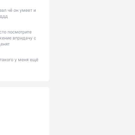
ал чё он умеет и
дддд
сто посмотрите
жение впридачу с
ценят
такого у меня ещё