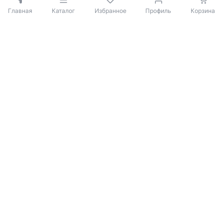
Главная
Каталог
Избранное
Профиль
Корзина
© 2009-2026 iBOX
Политика конфиденциальности
Согласие на обработку персональных данных