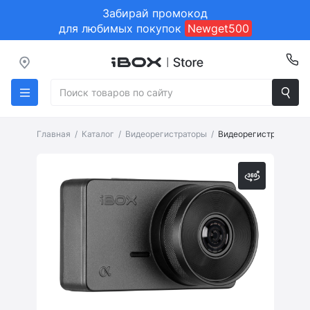
Забирай промокод
для любимых покупок
Newget500
Главная
Каталог
Видеорегистраторы
Видеорегистратор iBOX
Страница товара