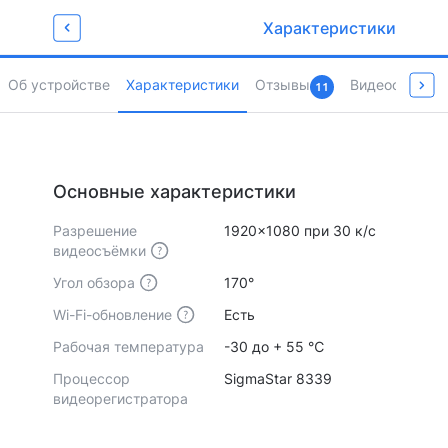
Забирай промокод
Характеристики
для любимых покупок
Newget500
Об устройстве
Характеристики
Отзывы
Видеообзоры 
11
Страница товара
Основные характеристики
Разрешение
1920x1080 при 30 к/с
видеосъёмки
Угол обзора
170°
Wi-Fi-обновление
Есть
Рабочая температура
-30 до + 55 ℃
Процессор
SigmaStar 8339
видеорегистратора