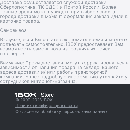
Доставка осуществляется службой доставки
Сберлогистика, ТК СДЭК и Почтой России. Более
точные сроки можно увидеть при выборе своего
города доставки в момент оформления заказа и/или в
карточке товара.
Самовывоз
В случае, если Вы хотите сэкономить время и можете
подъехать самостоятельно, iBOX предоставляет Вам
возможность самовывоза из розничных точек
партнеров.
Внимание:
Сроки доставки могут корректироваться в
зависимости от наличия товара на складе, Вашего
адреса доставки и/ или работы транспортной
компании. Более подробную информацию уточняйте у
сотрудников интернет-магазина.
© 2009-2026 iBOX
Политика конфиденциальности
Согласие на обработку персональных данных