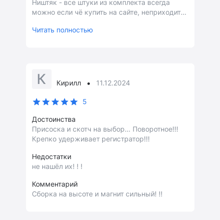
Ништяк - все штуки из комплекта всегда
можно если чё купить на сайте, неприходится
голову морочить себе! Оформление и
Читать полностью
доставка как всегда на пять баллов!
Качество товара отлично!
К
•
Кирилл
11.12.2024
5
Достоинства
Присоска и скотч на выбор… Поворотное!!!
Крепко удерживает регистратор!!!
Недостатки
не нашёл их! ! !
Комментарий
Сборка на высоте и магнит сильный! !!