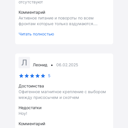
отсутствуют
Комментарий
Активное питание и повороты по всем
фронтам которые только вздумаются.
Собственно ничем не хуже того крепления,
Читать полностью
что у меня стоит из комплекта
видеорегистратора!
Л
•
Леонид
06.02.2025
5
Достоинства
Офигенное магнитное крепление с выбором
между присосычем и скотчем
Недостатки
Ноу!
Комментарий