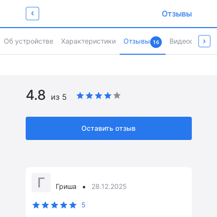
Забирай промокод
Отзывы
для любимых покупок
Newget500
Об устройстве
Характеристики
Отзывы
Видеообзоры 
16
Страница товара
4.8
из 5
Оставить отзыв
Г
•
Гриша
28.12.2025
5