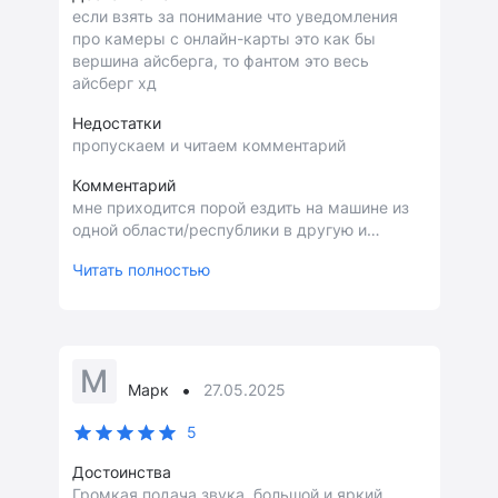
если взять за понимание что уведомления
про камеры с онлайн-карты это как бы
вершина айсберга, то фантом это весь
айсберг хд
Недостатки
пропускаем и читаем комментарий
Комментарий
мне приходится порой ездить на машине из
одной области/республики в другую и
поэтому вопрос писем счастья для меня
Читать полностью
особенно актуален, НО ОН ОТПАЛ когда в
моей машине появился ibox phantom
корейское происхождение и заточенность
под дороги СНГ он становится незаменимым
помощником который способен разрулить
М
любую ситуацию с камерой
•
Марк
27.05.2025
5
Достоинства
Громкая подача звука, большой и яркий