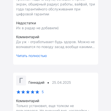
экран, обширный радиус работы, вайфай, три
года гарантийного обслуживания при
цифровой гарантии
Недостатки
Их в радар не добавили)
Комментарий
Да уж - отработывает будь здоров. Можно не
волнаватся по поводу засад вообще какими
бы они там расфуфыреными не были!!
Читать полностью
Хорошая тема - загрузка обновления через
подключение устройства к любой свободной
сети, так рил хоть возле кафехи можно его
поставить обновляться а самому пока
поесть!
Г
•
Геннадий
25.04.2025
5
Комментарий
Только установил, еще толком не
пользовался, Но внешний вид, настройки -