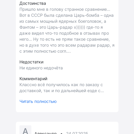
Достоинства
Пришло мне в голову странное сравнение…
Вот в СССР была сделана Царь-бомба – одна
из самых мощный ядерных боеголовок, а
Фантом – это Царь-радар х)))))) где-то я
даже видел что-то подобное в отзывах про
него… Ну то есть не прям такое сравнение,
но в духе того что это всем радарам радар, я
с этим полностью согл….
Недостатки
Ни единого недочёта
Комментарий
Классно всё получилось как по заказу с
доставкой, так и по дальнейшей езде с
радаром. Установка проще простого,
Читать полностью
обновления в двух вариантах с приложения
или по подключению к доступному вайфаю,
большой экран, громогласные оповещения….
А
•
Александр
24.07.2025