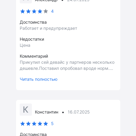
4
Достоинства
Работает и предупреждает
Недостатки
Цена
Комментарий
Прикупил сей девайс у партнеров несколько
дешевле.Поставил опробовал вроде норм.
Ездил в Рязань не привез ни одного
Читать полностью
штрафа.Работает и в фейс и в спину.Могли бы
и коврик на торпедо положить.Советую.
К
•
Константин
16.07.2025
5
Достоинства