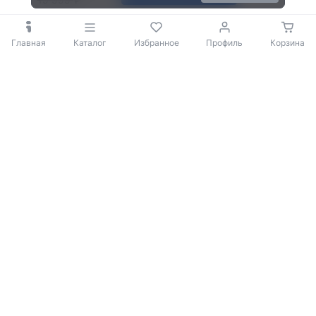
Главная
Каталог
Избранное
Профиль
Корзина
© 2009-2026 iBOX
Политика конфиденциальности
Согласие на обработку персональных данных