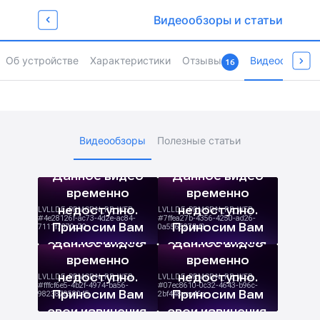
Забирай промокод
Видеообзоры и статьи
для любимых покупок
Newget500
Об устройстве
Характеристики
Отзывы
Видеообзоры 
16
Страница товара
Видеообзоры
Полезные статьи